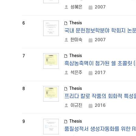
성혜은
2007
Thesis
6
국내 문헌정보학분야 학회지 논문
한미숙
2007
Thesis
7
흑삼농축액이 첨가된 쉘 초콜릿 (she
석은주
2017
Thesis
8
프리다 칼로 작품의 회화적 특성
이규진
2016
Thesis
9
품질성적서 생성자동화를 위한 R