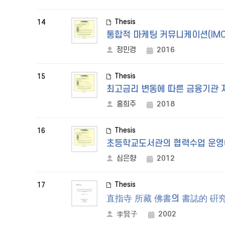
Thesis
14
통합적 마케팅 커뮤니케이션(IM
정민경
2016
Thesis
15
최고금리 변동에 따른 금융기관 
홍희주
2018
Thesis
16
초등학교도서관의 협력수업 운영
심은향
2012
Thesis
17
直指寺 所藏 佛書의 書誌的 硏
李賢子
2002