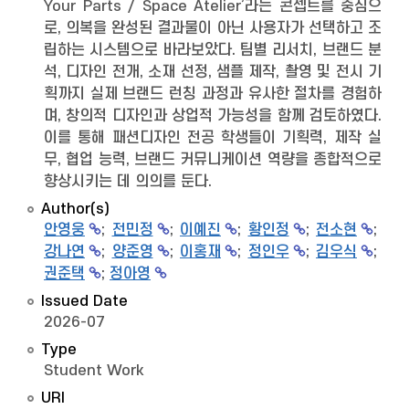
Your Parts / Space Atelier’라는 콘셉트를 중심으
로, 의복을 완성된 결과물이 아닌 사용자가 선택하고 조
립하는 시스템으로 바라보았다. 팀별 리서치, 브랜드 분
석, 디자인 전개, 소재 선정, 샘플 제작, 촬영 및 전시 기
획까지 실제 브랜드 런칭 과정과 유사한 절차를 경험하
며, 창의적 디자인과 상업적 가능성을 함께 검토하였다.
이를 통해 패션디자인 전공 학생들이 기획력, 제작 실
무, 협업 능력, 브랜드 커뮤니케이션 역량을 종합적으로
향상시키는 데 의의를 둔다.
Author(s)
안영웅
;
전민정
;
이예진
;
황인정
;
전소현
;
강나연
;
양준영
;
이홍재
;
정인우
;
김우식
;
권준택
;
정아영
Issued Date
2026-07
Type
Student Work
URI