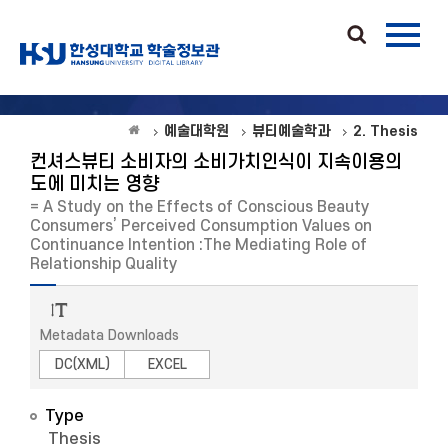
예술대학원
뷰티예술학과
2. Thesis
컨셔스뷰티 소비자의 소비가치인식이 지속이용의
도에 미치는 영향
= A Study on the Effects of Conscious Beauty
Consumers’ Perceived Consumption Values on
Continuance Intention :The Mediating Role of
Relationship Quality
Metadata Downloads
DC(XML)
EXCEL
Type
Thesis