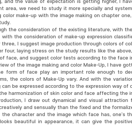
g, and the value of expectation is getting higher, I h
t area, we need to study it more specially and systemat
g color make-up with the image making on chapter one,
tudy.
gh the consideration of the existing literature, with t
 with the consideration of make-up expression classifie
r three, I suggest image production through colors of c
 four, laying stress on the study results like the above,
of face, and suggest color tests according to the face 
view of the image making and color Make-Up, I have gotte
the form of face play an important role enough to d
ms, the colors of Make-Up vary. And with the variation
g can be expressed according to the expression way of 
the harmonization of skin color and face affecting the 
oduction, I draw out dynamical and visual attraction 
reatively and sensually than the fixed and the formaliz
f the character and the image which face has, one's t
looks beautiful in appearance, it can give the positi