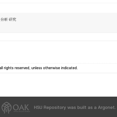
 分析 硏究
ll rights reserved, unless otherwise indicated.
HSU Repository was built as a Argonet.