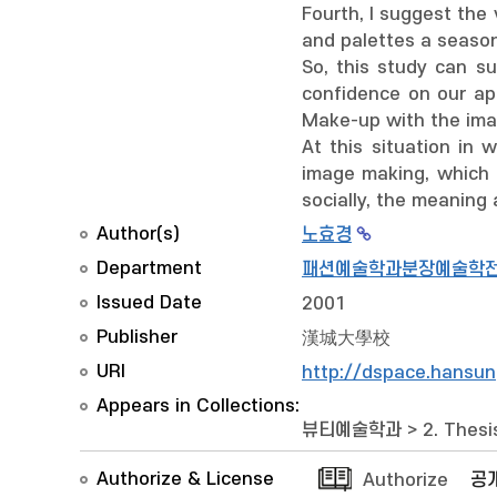
Fourth, I suggest th
and palettes a season
So, this study can su
confidence on our ap
Make-up with the imag
At this situation in
image making, which 
socially, the meaning
Author(s)
노효경
Department
패션예술학과분장예술학
Issued Date
2001
Publisher
漢城大學校
URI
http://dspace.hansun
Appears in Collections:
뷰티예술학과
>
2. Thesi
Authorize & License
Authorize
공