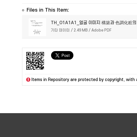
Files in This Item:
TH_O1A1A1_얼굴 이미지 構築과 色調化粧의
기타 데이터 / 2.49 MB / Adobe PDF
Items in Repository are protected by copyright, with a