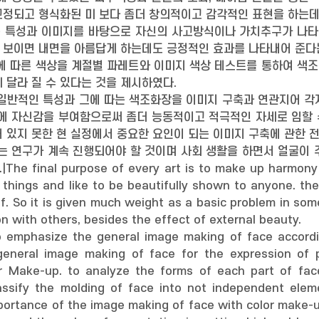
정되고 형식화된 미 보다 좀더 창의적이고 감각적인 표현을 하는데
있는 특성과 이미지를 바탕으로 자신의 사고방식이나 가치추구가 나타
보이면 내면을 아름답게 하는데도 긍정적인 효과를 나타내어 준다는
축에 따른 색상을 계절별 파레트와 이미지 색상 테스트를 통하여 색
 달라 질 수 있다는 것을 제시하였다.
 일반적인 특성과 그에 따는 색조화장을 이미지 구축과 연관지어 각
에 자신감을 부여함으로써 좀더 능동적이고 적극적인 자세로 임할 
 있지 못한 현 실정에서 중요한 요인이 되는 이미지 구축에 관한 
는 연구가 계속 진행되어야 할 것이며 사회 생활을 하면서 얼굴이
 final purpose of every art is to make up harmony 
l things and like to be beautifully shown to anyone. th
elf. So it is given much weight as a basic problem in s
 with others, besides the effect of external beauty.
 to emphasize the general image making of face acco
general image making of face for the expression of 
r Make-up. to analyze the forms of each part of fac
assify the molding of face into not independent elem
portance of the image making of face with color make-u