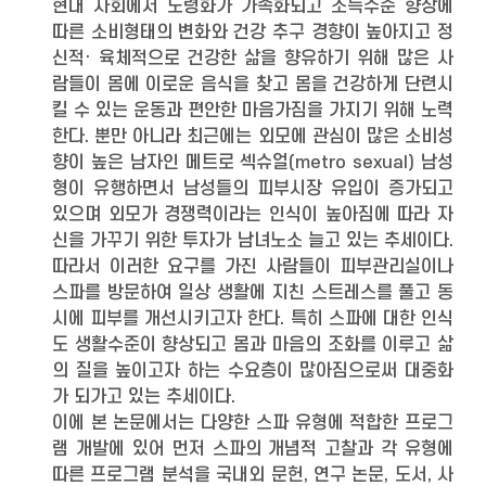
현대 사회에서 노령화가 가속화되고 소득수준 향상에
따른 소비형태의 변화와 건강 추구 경향이 높아지고 정
신적· 육체적으로 건강한 삶을 향유하기 위해 많은 사
람들이 몸에 이로운 음식을 찾고 몸을 건강하게 단련시
킬 수 있는 운동과 편안한 마음가짐을 가지기 위해 노력
한다. 뿐만 아니라 최근에는 외모에 관심이 많은 소비성
향이 높은 남자인 메트로 섹슈얼(metro sexual) 남성
형이 유행하면서 남성들의 피부시장 유입이 증가되고
있으며 외모가 경쟁력이라는 인식이 높아짐에 따라 자
신을 가꾸기 위한 투자가 남녀노소 늘고 있는 추세이다.
따라서 이러한 요구를 가진 사람들이 피부관리실이나
스파를 방문하여 일상 생활에 지친 스트레스를 풀고 동
시에 피부를 개선시키고자 한다. 특히 스파에 대한 인식
도 생활수준이 향상되고 몸과 마음의 조화를 이루고 삶
의 질을 높이고자 하는 수요층이 많아짐으로써 대중화
가 되가고 있는 추세이다.
이에 본 논문에서는 다양한 스파 유형에 적합한 프로그
램 개발에 있어 먼저 스파의 개념적 고찰과 각 유형에
따른 프로그램 분석을 국내외 문헌, 연구 논문, 도서, 사