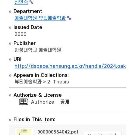
신인숙
Department
예술대학원 뷰티예술학과
Issued Date
2009
Publisher
한성대학교 예술대학원
URI
http://dspace.hansung.ac.kr/handle/2024.oak/7
Appears in Collections:
뷰티예술학과
>
2. Thesis
Authorize & License
Authorize
공개
Files in This Item:
000000564042.pdf