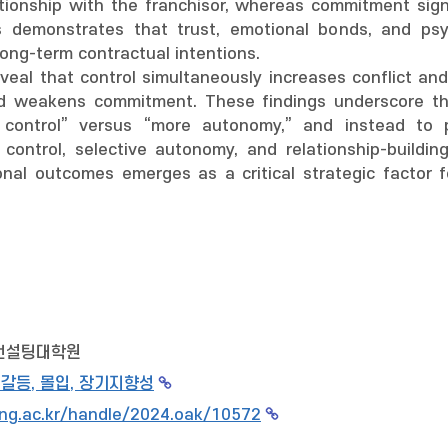
ationship with the franchisor, whereas commitment sign
is demonstrates that trust, emotional bonds, and psyc
long-term contractual intentions.
 reveal that control simultaneously increases conflict
nd weakens commitment. These findings underscore the
control” versus “more autonomy,” and instead to p
 control, selective autonomy, and relationship-buildin
onal outcomes emerges as a critical strategic factor f
컨설팅대학원
 갈등, 몰입, 장기지향성
ng.ac.kr/handle/2024.oak/10572