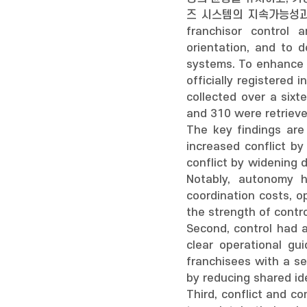
즈 시스템의 지속가능성과 장기
franchisor control 
orientation, and to d
systems. To enhance t
officially registered
collected over a sixt
and 310 were retrieved
The key findings are 
increased conflict b
conflict by widening 
Notably, autonomy h
coordination costs, op
the strength of contr
Second, control had 
clear operational gu
franchisees with a s
by reducing shared id
Third, conflict and c