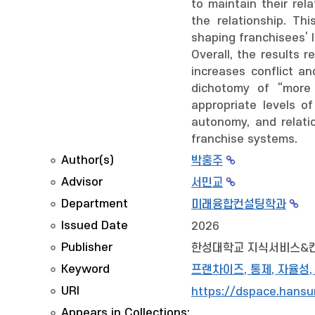
to maintain their rel
the relationship. Th
shaping franchisees’ 
Overall, the results
increases conflict a
dichotomy of “more 
appropriate levels of
autonomy, and relati
franchise systems.
Author(s)
박홍주
Advisor
서민교
Department
미래융합컨설팅학과
Issued Date
2026
Publisher
한성대학교 지식서비스&
Keyword
프랜차이즈, 통제, 자율성,
URI
https://dspace.hansu
Appears in Collections: