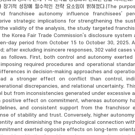
적 성장에 필수적인 전략 요소임이 밝혀졌다.|The purpose of thi
and franchisee autonomy influence franchisees’ per
erive strategic implications for strengthening the susta
he validity of the analysis, the study targeted franchi
 in the Korea Fair Trade Commission’s disclosure system
een-day period from October 15 to October 30, 2025. A
; after excluding insincere responses, 302 valid cases w
as follows. First, both control and autonomy exerted a
y imposing required procedures and operational standa
differences in decision-making approaches and operation
ad a stronger effect on conflict than control, in
erational discrepancies, and relational uncertainty. Thi
ol but from inconsistencies generated under excessive 
a positive effect on commitment, whereas autonomy h
idelines, and consistent support from the franchiso
ense of stability and trust. Conversely, higher autono
entity and diminishing the psychological connection with
ommitment exerted opposite effects on long-term orienta