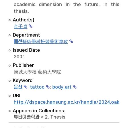
academic dimension in the future, in this
thesis.
Author(s)
金壬貞
Department
패션藝術學科扮裝藝術專攻
Issued Date
2001
Publisher
漢城大學校 藝術大學院
Keyword
문신
;
tattoo
;
body art
URI
http://dspace.hansung.ac.kr/handle/2024.oak/9
Appears in Collections:
뷰티예술학과
>
2. Thesis