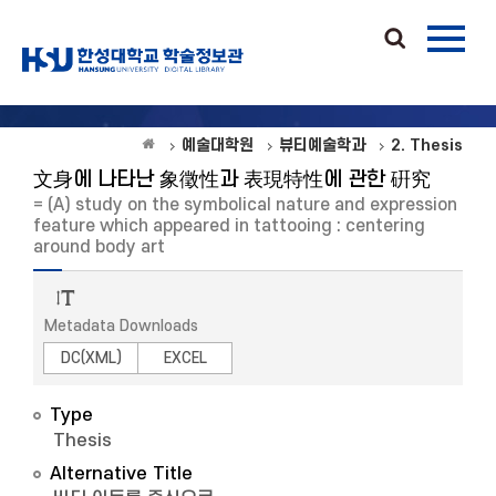
예술대학원
뷰티예술학과
2. Thesis
文身에 나타난 象徵性과 表現特性에 관한 硏究
= (A) study on the symbolical nature and expression
feature which appeared in tattooing : centering
around body art
Metadata Downloads
DC(XML)
EXCEL
Type
Thesis
Alternative Title