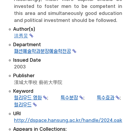
invested to foster men to be competent in
this area and simultaneously good education
and political investment should be followed.
Author(s)
洪秀炅
Department
패션예술학과분장예술학전공
Issued Date
2003
Publisher
漢城大學校 藝術大學院
Keyword
헐리우드 영화
;
특수분장
;
특수효과
;
헐리우드
URI
http://dspace.hansung.ac.kr/handle/2024.oak/9
Appears in Collections: