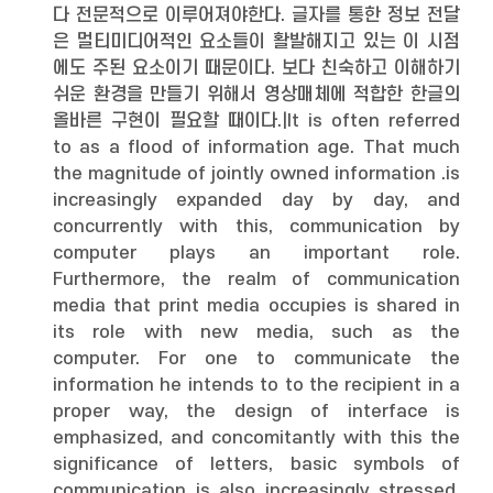
다 전문적으로 이루어져야한다. 글자를 통한 정보 전달
은 멀티미디어적인 요소들이 활발해지고 있는 이 시점
에도 주된 요소이기 때문이다. 보다 친숙하고 이해하기
쉬운 환경을 만들기 위해서 영상매체에 적합한 한글의
올바른 구현이 필요할 때이다.|It is often referred
to as a flood of information age. That much
the magnitude of jointly owned information .is
increasingly expanded day by day, and
concurrently with this, communication by
computer plays an important role.
Furthermore, the realm of communication
media that print media occupies is shared in
its role with new media, such as the
computer. For one to communicate the
information he intends to to the recipient in a
proper way, the design of interface is
emphasized, and concomitantly with this the
significance of letters, basic symbols of
communication is also increasingly stressed.