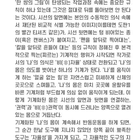
‘한 쌍의 그림’이 탄생되는 작업과정 속에는 중요한 규
칙이 하나 있는데 그것은 절대로 뒤를 돌아보면 안 된다
는 것이다. 시선의 앞면에는 본인의 수동적인 의식 속에
서 재단된 비교적 식별 가능한 이미지(이를테면 도판1
의 빨간 티셔츠 같은)가, 시선 뒷면에는 텅 비어있는 종
이(혹은 캔버스)가 붙여지고, ‘펜을 앞뒤로 찍어대는’,
‘칼을 앞뒤로 흔들어 대는’ 등의 규칙이 정해진 후 본격
적으로 찍는(찌르는) 기계적인 행위가 시작되면 작가로
서의 ‘나’의 의식은 ‘비(非)자율’ 상태로 전환되고 ‘나’의
몸은 의도를 벗어난 하나의 기계가 된다. ‘나’를 움직이
게 하는 ‘얼굴 없는 힘’은 자연스럽고 미세하게 신체의
곳곳으로 스며들고, ‘나’의 몸은 마치 곳곳에 윤활유를
바른 기계처럼 부드럽게 의심 없이 움직이게 되는데, 이
렇게 기계화된 몸은 시선의 앞면과 뒷면을 연결하는,
‘권력’과 ‘비(非)권력’이 동시에 드러나는 양쪽으로 열려
있는 몸으로 거듭난다.
기계화된 ‘나’의 몸이 계속해서 반동운동을 하게 되면,
그 순간 한낱 도구에 지나지 않았던 양쪽 끝이 뾰족한
도구는 ‘자율성’을 가지게 되고, 그 자율적인 도구의 지