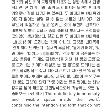
한 것과 낯선 것이 극명하게 대조되는 상황 속에서 탄생
되지만 ‘한 쌍의 그림’ 속의 두 이미지는 무한히 반대의
계열로만 걸어 나가지는 않는다. 두 이미지는 반대쪽의
이미지 없이는 설명 될 수 없는 서로의 ‘내부’이자 ‘외
부’로서 작동하고, 닫고 열리는 것이 무한히 반복되어
내부와 외부의 결합과 충돌 속에서 부서지는 흔적들을
끊임없이 생산해낸다. 같고 다른 두 이미지는 반대쪽에
‘반(反)하여’ 드러나는 것이 아니다. 그것은 반대쪽에
‘관계’하여 드러난다. ‘질서와 무질서’, ‘통제와 해체’, ‘빛
과 어둠’, ‘이성과 비(非)이성’, ‘안과 밖’이 공존하는 하
나의 몸통에 두 개의 표현방식을 가진 ‘한 쌍의 그림’으
로 드러나는 것이다. 이렇듯 늘 ‘한 쌍’으로 드러나는 본
인의 작업방식은 질서 지어지고 한계 지어졌던 ‘작품’의
틀을 벗어나 보려는 하나의 시도이며, 더불어 본 연구는
‘한 쌍의 그림’이 단지 ‘작품’이라는 틀을 벗어나는 해방
창구를 넘어 새로운 표현방식으로서 기능하는 것을 검
증해보는 과정이다.| There definitely is an empty
and invisible space inside the ‘work’,
containing the intention and form that do not