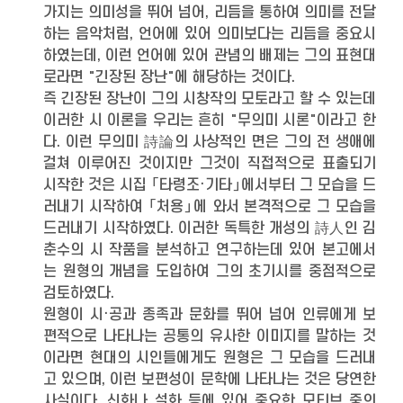
가지는 의미성을 뛰어 넘어, 리듬을 통하여 의미를 전달
하는 음악처럼, 언어에 있어 의미보다는 리듬을 중요시
하였는데, 이런 언어에 있어 관념의 배제는 그의 표현대
로라면 "긴장된 장난"에 해당하는 것이다.
즉 긴장된 장난이 그의 시창작의 모토라고 할 수 있는데
이러한 시 이론을 우리는 흔히 "무의미 시론"이라고 한
다. 이런 무의미 詩論의 사상적인 면은 그의 전 생애에
걸쳐 이루어진 것이지만 그것이 직접적으로 표출되기
시작한 것은 시집 「타령조·기타」에서부터 그 모습을 드
러내기 시작하여 「처용」에 와서 본격적으로 그 모습을
드러내기 시작하였다. 이러한 독특한 개성의 詩人인 김
춘수의 시 작품을 분석하고 연구하는데 있어 본고에서
는 원형의 개념을 도입하여 그의 초기시를 중점적으로
검토하였다.
원형이 시·공과 종족과 문화를 뛰어 넘어 인류에게 보
편적으로 나타나는 공통의 유사한 이미지를 말하는 것
이라면 현대의 시인들에게도 원형은 그 모습을 드러내
고 있으며, 이런 보편성이 문학에 나타나는 것은 당연한
사실이다. 신화나 설화 등에 있어 중요한 모티브 중의