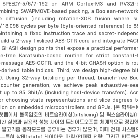
t SPEEDY-5/6/7-192 on ARM Cortex-M3 and RV32I-b
ombining SWAPMOVE-based packing, a Boolean-network re
me diffusion (including rotation-XOR fusion where 
/18,096 cycles per byte (byte-oriented reference) to 8
maintaining a fixed instruction trace and secret-inde
ld a 2-way fixsliced AES-CTR core and integrate FACE-s
 GHASH design points that expose a practical performan
ble-free Karatsuba-based routine for strict constan
-message AES-GCTR, and the 4-bit GHASH option is roug
t-derived table indices. Third, we design high-degree 
 Using 32-way bitslicing per thread, branch-free Bool
d counter generation, we achieve peak exhaustive-se
 up to 85 Gbit/s (including host-device transfers). Acr
for choosing state representations and slice degrees t
ecution on embedded microcontrollers and GPUs
폼에서 블록암호의 비트슬라이싱(bitslicing) 및 픽스슬라이싱(f
시간 실행과 실용적 성능 사이의 트레이드오프를 체계적으로 정리한
 알고리즘·동작모드를 공유하는 경우가 많으며, 이때 전체 시스템
히 상태(state) 레이아웃, 패킹/언패킹 전략, 그리고 비트슬라이스