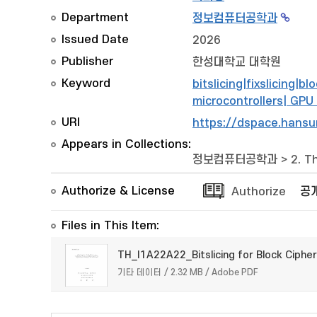
Department
정보컴퓨터공학과
Issued Date
2026
Publisher
한성대학교 대학원
Keyword
bitslicing|fixslicing
microcontrollers| GPU
URI
https://dspace.hansu
Appears in Collections:
정보컴퓨터공학과
>
2. T
Authorize & License
Authorize
공
Files in This Item:
TH_I1A22A22_Bitslicing for Block Ciph
기타 데이터 / 2.32 MB / Adobe PDF