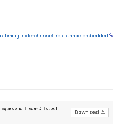
tion|timing side-channel resistance|embedded
niques and Trade-Offs .pdf
Download