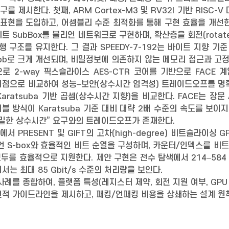
를 제시한다. 첫째, ARM Cortex-M3 및 RV32I 기반 RISC-
 표현을 도입하고, 어셈블리 수준 최적화를 통해 구현 효율을 개선한
트 SubBox를 불리언 네트워크로 구현하며, 확산층을 회전(rota
구조를 유지한다. 그 결과 SPEEDY-7-192는 바이트 지향 기준 구현(1
2 cpb로 크게 개선되며, 비밀정보에 의존하지 않는 메모리 접근과 고정된
으로 2-way 픽스슬라이스 AES-CTR 코어를 기반으로 FACE
지점으로 비교하여 성능–보안(상수시간 엄격성) 트레이드오프를 명확히 한다
ratsuba 기반 곱셈(상수시간 지향)을 비교한다. FACE는 장문 
테이블 방식이 Karatsuba 기준 대비 대략 2배 수준의 속도를 
엄밀한 상수시간” 요구와의 트레이드오프가 존재한다.
060에서 PRESENT 및 GIFT의 고차(high-degree) 비트슬라
언 S-box와 효율적인 비트 순열을 구성하며, 카운터/인덱스를 
모두를 효율적으로 지원한다. 제안 구현은 전수 탐색에서 214–584 
는 최대 85 Gbit/s 수준의 처리량을 보인다.
사례를 종합하여, 플랫폼 특성(레지스터 제약, 회전 지원 여부, GP
적 가이드라인을 제시하고, 패킹/언패킹 비용을 상쇄하는 설계 원