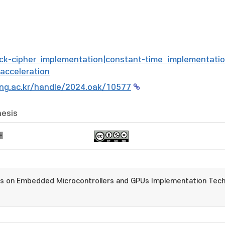
|block-cipher implementation|constant-time implementa
 acceleration
ng.ac.kr/handle/2024.oak/10577
hesis
개
ers on Embedded Microcontrollers and GPUs Implementation Tech