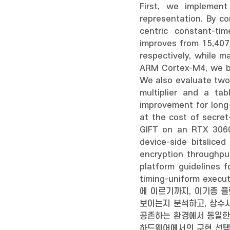
First, we implemen
representation. By c
centric constant-ti
improves from 15,407
respectively, while 
ARM Cortex-M4, we bui
We also evaluate two
multiplier and a ta
improvement for long
at the cost of secre
GIFT on an RTX 3060.
device-side bitslice
encryption throughput
platform guidelines 
timing-uniform ex
에 이르기까지, 이기종 플랫
보이는지 분석하고, 상수
공존하는 환경에서 동일한
하드웨어에서의 구현 선택—특