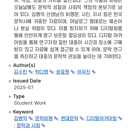
유, 책임, 성찰의 가치를 실천했다. 그의 작품과 비평은
오늘날에도 문학적 성찰과 사회적 책임의 본보기로 남
아 있다. 김병익 선생님의 비평문, 사진, 저서 등은 한국
문학사에 귀중한 자료이며, 아날로그 형태로는 훼손이
나 분실 위험이 있다. 이를 방지하기 위해 디지털화를
통해 안전하게 영구 보존할 필요성이 있다. 디지털 아카
이빙을 통해 연구자와 일반 대중이 시간과 장소에 구애
받지 않고 자료에 쉽게 접근할 수 있게 하여, 문학 연구
를 촉진하고 대중의 문학적 관심을 높이는 데 기여한다.
Author(s)
김수민
;
박다영
;
윤효원
;
이유진
Issued Date
2025-07
Type
Student Work
Keyword
김병익
;
문학비평
;
현대문학
;
디지털아카이빙
;
문학과 사회