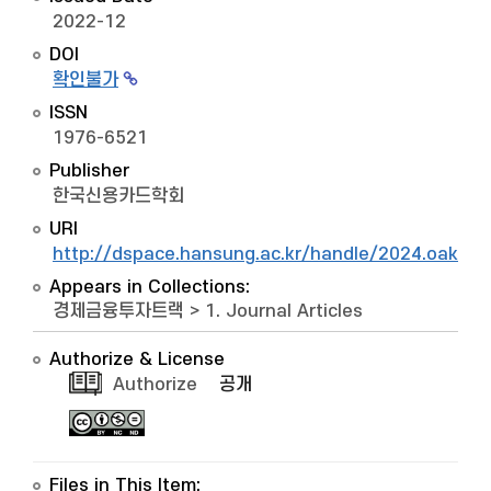
2022-12
DOI
확인불가
ISSN
1976-6521
Publisher
한국신용카드학회
URI
http://dspace.hansung.ac.kr/handle/2024.oak/1
Appears in Collections:
경제금융투자트랙
>
1. Journal Articles
Authorize & License
Authorize
공개
Files in This Item: