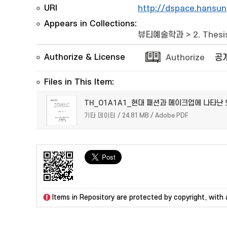
URI
http://dspace.hansun
Appears in Collections:
뷰티예술학과
>
2. Thesi
Authorize & License
Authorize
공
Files in This Item:
TH_O1A1A1_현대 패션과 메이크업에 나타난
기타 데이터 / 24.81 MB / Adobe PDF
Items in Repository are protected by copyright, with a