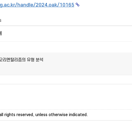
g.ac.kr/handle/2024.oak/10165
s
개
 오리엔탈리즘의 유형 분석
ll rights reserved, unless otherwise indicated.