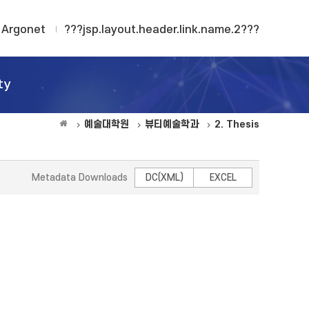
Argonet
???jsp.layout.header.link.name.2???
ty
예술대학원
뷰티예술학과
2. Thesis
Metadata Downloads
DC(XML)
EXCEL