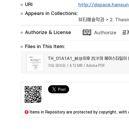
URI
http://dspace.hansun
Appears in Collections:
뷰티예술학과
>
2. Thesi
Authorize & License
Authorize
공
Files in This Item:
TH_O1A1A1_解放이후 西洋의 헤어스타일이
기타 데이터 / 4.12 MB / Adobe PDF
Items in Repository are protected by copyright, with a