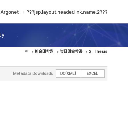
Argonet
???jsp.layout.header.link.name.2???
ty
예술대학원
뷰티예술학과
2. Thesis
Metadata Downloads
DC(XML)
EXCEL