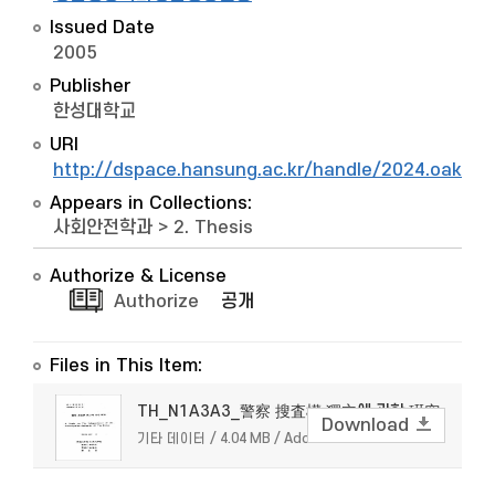
Issued Date
2005
Publisher
한성대학교
URI
http://dspace.hansung.ac.kr/handle/2024.oak/9
Appears in Collections:
사회안전학과
>
2. Thesis
Authorize & License
Authorize
공개
Files in This Item:
TH_N1A3A3_警察 搜査權 獨立에 관한 硏究
Download
기타 데이터 / 4.04 MB / Adobe PDF