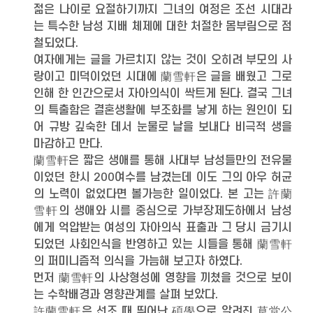
젊은 나이로 요절하기까지 그녀의 여정은 조선 시대라
는 특수한 남성 지배 체제에 대한 처절한 몸부림으로 점
철되었다.
여자에게는 글을 가르치지 않는 것이 오히려 부모의 사
랑이고 미덕이었던 시대에 蘭雪軒은 글을 배웠고 그로
인해 한 인간으로서 자아의식이 싹트게 된다. 결국 그녀
의 특출함은 결혼생활에 부조화를 낳게 하는 원인이 되
어 규방 깊숙한 데서 눈물로 날을 보내다 비극적 생을
마감하고 만다.
蘭雪軒은 짧은 생애를 통해 사대부 남성들만의 전유물
이었던 한시 200여수를 남겼는데 이도 그의 아우 허균
의 노력이 없었다면 볼가능한 일이었다. 본 고는 許蘭
雪軒의 생애와 시를 중심으로 가부장제도하에서 남성
에게 억압받는 여성의 자아의식 표출과 그 당시 금기시
되었던 사회인식을 반영하고 있는 시들을 통해 蘭雪軒
의 퍼미니즘적 의식을 가늠해 보고자 하였다.
먼저 蘭雪軒의 사상형성에 영향을 끼쳤을 것으로 보이
는 수학배경과 영향관계를 살펴 보았다.
許蘭雪軒은 선조 때 뛰어난 碩學으로 알려진 草堂公