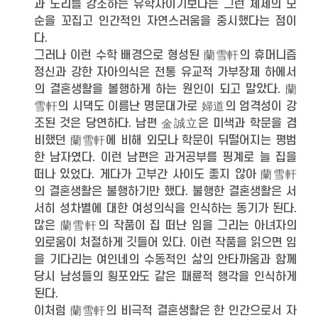
과 도리를 강조하는 유학자이기보다는 그런 체제의 모
순을 꼬집고 인간적인 자연스러움을 중시했다는 점이
다.
그러나 이런 수학 배경으로 형성된 蘭雪軒의 휴머니즘
정신과 강한 자아의식은 전통 유교적 가부장제 하에서
의 결혼생활을 볼행하게 하는 원인이 되고 말았다. 蘭
雪軒의 시댁도 이름난 명문대가로 婦道의 엄격성이 강
조된 것은 당연하다. 남편 金誠立은 미색과 학문을 겸
비했던 蘭雪軒에 비해 외모나 학문이 뒤떨어지는 평범
한 남자였다. 이런 남편은 과거공부를 핑계로 늘 집을
떠나 있었다. 게다가 고부간 사이도 좋지 않아 蘭雪軒
의 결혼생활은 불행하기만 했다. 불행한 결혼생활은 서
서히 성차별에 대한 여성의식을 인식하는 동기가 된다.
많은 蘭雪軒의 작품이 집 떠난 임을 그리는 아녀자의
외로움이 처절하게 깃들어 있다. 이런 작품을 읽으면 임
을 기다리는 여인네의 수동적인 삶의 안타까움과 함께
당시 남성들의 횡포와도 같은 패륜적 행각을 인식하게
된다.
이처럼 蘭雪軒의 비극적 결혼생활은 한 인간으로서 자