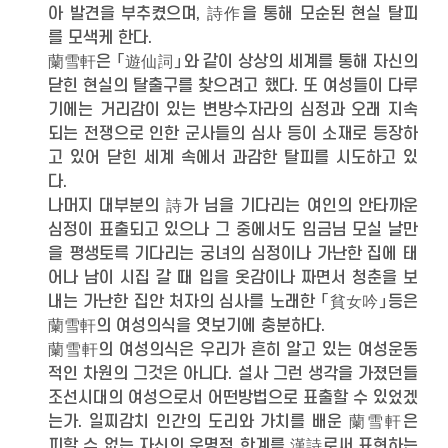
아 발견을 부추켰으며, 詩作을 통해 모순된 현실 탈피
를 모색케 한다.
蘭雪軒은 「遊仙詞」와 같이 상상의 세계를 통해 자신의
닫힌 현실의 탈출구를 찾으려고 했다. 또 여성들이 다루
기에는 거리감이 있는 변방수자라의 심정과 오래 지속
되는 전쟁으로 인한 군사들의 심사 등이 소재로 등장하
고 있어 닫힌 세계 속에서 과감한 탈피를 시도하고 있
다.
나머지 대부분의 詩가 님을 기다리는 여인의 안타까운
심정이 표출되고 있으나 그 중에서도 임금님 모실 날만
을 평생토륵 기다리는 궁녀의 심정이나 가난한 집에 태
어나 남이 시집 갈 때 입을 옷감이나 짜면서 청춘을 보
내는 가난한 집안 처자의 심사를 노래한 「貧女吟」등은
蘭雪軒의 여성의식을 엿보기에 충분하다.
蘭雪軒의 여성의식은 우리가 흔히 알고 있는 여성운동
적인 차원의 그것은 아니다. 설사 그런 생각을 가졌던들
조선시대의 여성으로서 어떤방법으로 표출할 수 있었겠
는가. 일찌감치 인간의 도리와 가치를 배운 蘭雪軒은
피할 수 없는 자신의 운명적 한계를 漢詩로써 표현하는