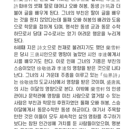
許화曄의 셋째 딸로 태어나 오빠 허봉, 동생 許筠과 더
불어 글을 배우게 된다. 그녀의 부친은 딸이 글을 배우
는 것을 원치 않았다는데 둘째 오빠 허봉의 배려와 도움
으로 학문을 접하게 되며, 명석한 동생 균과 동문 수학
하므로서 당대 규수로서는 얻기 어려운 행운을 누리게
된다.
8세때 지은 詩文으로 천재로 불려지기도 했던 蘭雪軒
은 당시 三唐시인으로 명망이 높았던 시인 李達에게서
시를 배우기도 한다. 이로 인해 그녀의 기풍은 부친의
스승이었던 徐敬德과 李達의 영향을 받은 것으로 나타
난다. 그녀의 시 가운데 주종을 이루고 있는 「仙界詩」
는 徐敬德의 도교사상에서 영향을 받은 것이며, 盛唐風
의 시는 이달의 영향으로 본다. 이밖에 蘭雪軒의 인생
관이나 문학관에 영향을 미친 사람으로 열거할 수 있는
사람은 부친과 학문의 후원자였던 둘째 오빠 허봉, 스승
이달에게서 동문수학한 동생 허균이다. 여기서 주목할
만한 것은 이들이 모두 세속적인 삶의 영화를 추구하기
보다는 참된 인간성에 가치를 둔 사람들이었으며, 명분