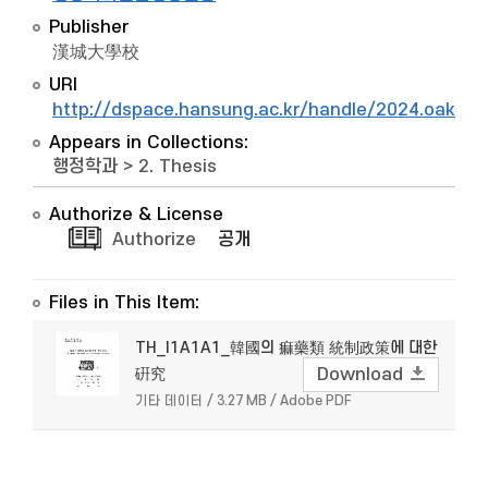
Publisher
漢城大學校
URI
http://dspace.hansung.ac.kr/handle/2024.oak/9
Appears in Collections:
행정학과
>
2. Thesis
Authorize & License
Authorize
공개
Files in This Item:
TH_I1A1A1_韓國의 痲藥類 統制政策에 대한
硏究
Download
기타 데이터 / 3.27 MB / Adobe PDF