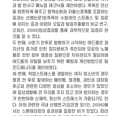
과 발 반사구 메뉴얼 테크닉을 제안하였다. 족욕은 전신
을 따뜻하게 해주고 혈액순환과 자율신경계를 조절하는
효과는 선행논문의(족욕이 수험생의 스트레스 및 피로
에 미치는 효과 아로마 오일과 발효추출물의 비교 연구,
오희선, 2009)임상결과를 통해 과학적으로 입증이 된
것을 알 수 있다.
두 번째, 사춘기 전후로 발병하기 시작하는 여드름은 피
지선의 증가로 인한 피지분비가 촉진되어 모공의 노폐
물로 인한 피부 염증성 질환으로 치유관리가 필요하며
여드름의 유발을 낮추기 위한 예방과 개선방법으로 림
프드레나지를 제안하였다.
세 번째, 학업스트레스를 경험하는 여자 청소년의 경우
월경 전·후로 발생하는 배란통, 월경통, 과민성 대장증
후군과 관련된 다양한 증상을 호소하는 경우가 많았으
며 일상생활에 큰 무리를 주지 않고 있어 방치하는 경우
가 빈번하며 신체적, 정신적 스트레스가 가중되기도 한
다. 이와 관련된 국내 선행연구(김은영 외1인, 2006)에
서는 스톤테라피의 효과성을 입증한 바가 있었다. 따라