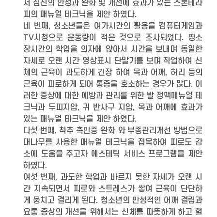
서 심신의 안정과 완화 및 개선에 효과가 있는 스톤테라
피의 매뉴얼 테크닉을 제안 하였다.
네 번째, 청소년들은 여가시간의 활용을 컴퓨터게임과
TV시청으로 운동량이 적은 것으로 조사되었다. 평소
장시간의 학업을 의자에 앉아서 시간을 보내며 동일한
자세로 오랜 시간 영상표시 단말기를 보며 작업하여 신
체의 근육이 과도하게 긴장 하여 목과 어깨, 허리 등의
근육이 피로하게 되어 통증을 호소하는 경우가 많다. 이
러한 증상에 대한 예방과 관리를 위한 발 정맥매뉴얼 테
크닉과 두피지압, 귀 반사구 지압, 목과 어깨에 효과가
있는 매뉴얼 테크닉을 제안 하였다.
다섯 번째, 척추 측만증 완화 와 부종관리개선 방법으로
대나무를 사용한 매뉴얼 테크닉을 접목하여 피로도 감
소에 도움을 주고자 에스테틱 서비스 프로그램을 제안
하였다.
여섯 번째, 과도한 학업과 바르지 못한 자세가 오랜 시
간 지속되면서 피로와 스트레스가 쌓여 근육이 단단하
게 뭉치고 결리게 된다. 청소년의 만성적인 어깨 결림과
요통 증상의 개선을 위해서는 신체를 따뜻하게 하고 혈