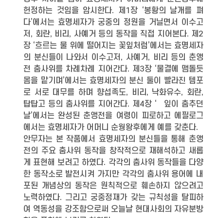
헌정하는 것임을 암시한다. 제1장 ‘봉황의 날개를 펴
다’에서는 효명세자가 궁중의 정원을 거닐면서 이수고
저, 회란, 비리, 사예거 등의 동작을 직접 지어본다. 제2
장 ‘흐르는 물 위에 떨어지는 꽃잎처럼’에서는 효명세자
의 분신들이 나와서 이수고저, 사예거, 비리 등의 춘앵
전 춤사위를 차례차례 지어간다. 제3장 ‘물결에 맴돌듯
몸을 맡기며’에서는 효명세자의 분신 둘이 빨라진 템포
로 서로 대무를 하며 향섭족도, 비리, 낙화유수, 회란,
탑탑고 등의 춤사위를 지어간다. 제4장 ‘끛잎이 춤추던
날’에서는 완성된 춘앵전을 여령이 피로하고 에필로그
에서는 효명세자가 어머니 순웡왕후에게 예를 갖춘다.
안무자는 본 작품에서 효명세자의 분신들을 통해 춘앵
전의 주요 춤사위 동작을 창작적으로 재해석하고 새롭
게 표현해 보려고 하였다. 각각의 춤사위 동작들을 다양
한 동작소로 발전시켜 가지만 각각의 춤사위 용어에 내
포된 개념상의 동작은 원칙적으로 훼손하지 않으려고
노력하였다. 그리고 궁중정재가 갖는 규칙성을 탈피하
여 역동성을 강조함으로써 오늘날 현대사회의 자유분방