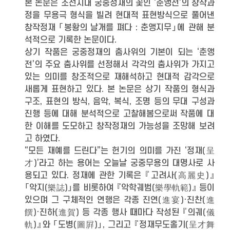
본 논문은 조선시대 궁중정재의 꽃인 ‘춘앵전’의 창작과
정을 무용극 형식을 빌려 현대적 표현방식으로 풀어낸
창작정재 「봉황의 날개를 펴다 : 춘앵지무」에 관해 분
석적으로 기록한 논문이다.
상기 작품은 궁중정재의 춤사위의 기본이 되는 ‘춘앵
전’의 주요 춤사위를 선정해서 각각의 춤사위가 가지고
있는 의미를 창조적으로 재해석하고 현대적 감각으로
새롭게 표현하고 있다. 본 논문은 상기 작품의 형식과
구조, 표현의 방식, 음악, 복식, 조명 등의 무대 구성과
진행 등에 대해 분석적으로 고찰해봄으로써 작품에 대
한 이해를 도모하고 창작정재의 가능성을 조망해 보려
고 하였다.
“모든 재예를 드린다”는 헌기의 의미를 가진 ‘정재(呈
才)’라고 하는 용어는 오늘날 궁중무용의 대명사로 사
용되고 있다. 정재에 관한 기록은 『고려사(高麗史)』
「악지(樂誌)」를 비롯하여 『악학궤범(樂學軌範)』 등이
있으며 그 구체적인 연행은 각종 진연(進宴)·진찬(進
饌)·진하(進賀) 등 각종 행사 때마다 작성된 『의궤(儀
軌)』와 「도병(圖屛)」, 그리고 『정재무도홀기(呈才舞