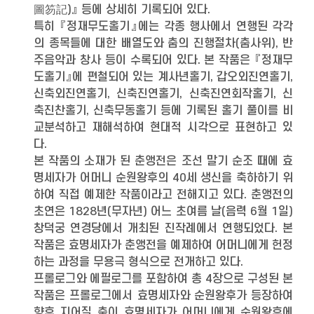
圖笏記)』 등에 상세히 기록되어 있다.
특히 『정재무도홀기』에는 각종 행사에서 연행된 각각
의 종목들에 대한 배열도와 춤의 진행절차(춤사위), 반
주음악과 창사 등이 수록되어 있다. 본 작품은 『정재무
도홀기』에 편철되어 있는 계사년홀기, 갑오외진연홀기,
신축외진연홀기, 신축진연홀기, 신축진연회작홀기, 신
축진찬홀기, 신축무동홀기 등에 기록된 홀기 풀이를 비
교분석하고 재해석하여 현대적 시각으로 표현하고 있
다.
본 작품의 소재가 된 춘앵전은 조선 말기 순조 때에 효
명세자가 어머니 순원왕후의 40세 생신을 축하하기 위
하여 직접 예제한 작품이라고 전해지고 있다. 춘앵전의
초연은 1828년(무자년) 어느 초여름 날(음력 6월 1일)
창덕궁 연경당에서 개최된 진작례에서 연행되었다. 본
작품은 효명세자가 춘앵전을 예제하여 어머니에게 헌정
하는 과정을 무용극 형식으로 전개하고 있다.
프롤로그와 에필로그를 포함하여 총 4장으로 구성된 본
작품은 프롤로그에서 효명세자와 순원왕후가 등장하여
향후 지어질 춤이 효명세자가 어머니에게 순원왕후에