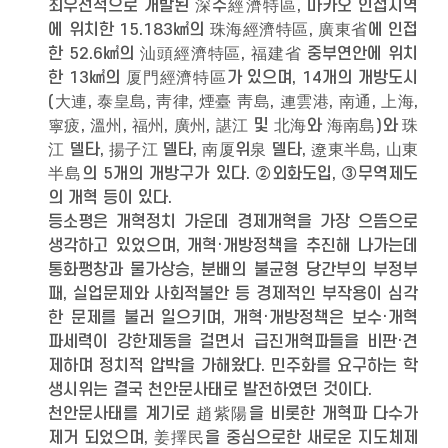
최우선적으로 개발된 深수經濟特區, 마카오 인접지역
에 위치한 15.183㎢의 珠海經濟特區, 廣東省에 인접
한 52.6㎢의 汕頭經濟特區, 福建省 중부연안에 위치
한 13㎢의 厦門經濟特區가 있으며, 14개의 개방도시
(大連, 泰皇島, 靑律, 煙臺 靑島, 連雲港, 南通, 上海,
寧疲, 溫州, 福州, 廣州, 諶江 및 北海와 海南島)와 珠
江 델타, 揚子江 델타, 南厦위泉 델타, 遼東半島, 山東
半島의 5개의 개방구가 있다. ②외화도입, ③무역제도
의 개혁 등이 있다.
등소평은 개혁정치 가운데 경제개혁을 가장 으뜸으로
생각하고 있었으며, 개혁·개방정책을 추진해 나가는데
통화팽창과 물가상승, 분배의 불균형 당간부의 부정부
패, 실업문제와 사회적불안 등 경제적인 부작용이 심각
한 문제를 불러 일으키며, 개혁·개방정책은 보수·개혁
파세력이 강한제동을 걸면서 급진개혁파들을 비판·견
제하며 정치적 압박을 가해왔다. 민주화를 요구하는 학
생시위는 결국 천안문사태로 발전하였던 것이다.
천안문사태를 계기로 趙紫陽을 비롯한 개혁파 다수가
제거 되었으며, 姜擇民을 중심으로한 새로운 지도체제