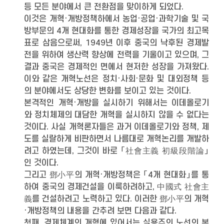
등 모든 분야에서 큰 전환점을 맞이하게 되었다.
이것은 개혁·개방정책하에서 농업·공업·과학기술 및 국
방부문의 4개 현대화를 통한 경제성장을 국가의 최고목
표로 삼음으로써, 1949년 이후 중국의 낙후된 경제발
전을 위하여 생산력 향상에 전력을 기울이고 있으며, 그
결과 중국은 경제적인 면에서 현저한 성장을 가져왔다.
이와 같은 개혁노선은 정치·사회·문화 및 대외정책 등
의 분야에서도 상당한 변화를 보이고 있는 것이다.
본격적인 개혁·개방을 실시하기 위해서는 이데올로기
와 정치체제의 대담한 개혁을 실시하지 않을 수 없다는
것이다. 사실 개혁론자들은 과거 이데올로기와 정책, 제
도를 실랄하게 비판하면서 나름대로 개혁논리를 개발하
려고 하였는데, 그것이 바로 「社會主義 初級段階論」
인 것이다.
그리고 鄧小平의 개혁·개방정책은 「4개 현대화」를 통
하여 중국의 경제건설을 이룩하려하고, 中國式 社會主
義를 건설하려고 노력하고 있다. 이러한 鄧小平의 개혁
·개방정책의 내용을 간추려 보면 다음과 같다.
첫째, 경제체계의 개혁에 있어서는 실용주의 노선의 본