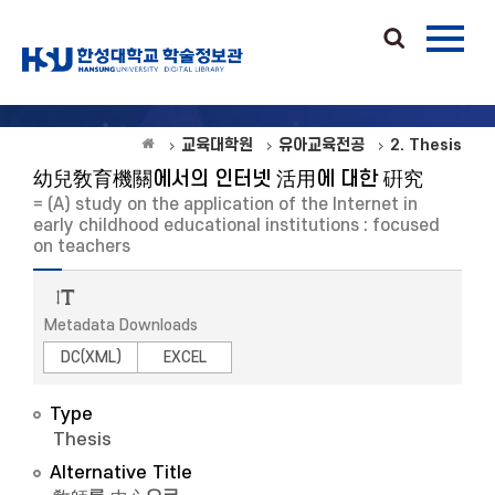
교육대학원
유아교육전공
2. Thesis
幼兒敎育機關에서의 인터넷 活用에 대한 硏究
= (A) study on the application of the Internet in
early childhood educational institutions : focused
on teachers
Metadata Downloads
DC(XML)
EXCEL
Type
Thesis
Alternative Title