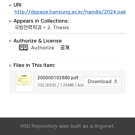
URI
http://dspace.hansung.ac.kr/handle/2024.oak/7
Appears in Collections:
국방전력학과
>
2. Thesis
Authorize & License
Authorize
공개
Files in This Item:
200000102880.pdf
Download
기타 데이터 / 1.29 MB / Adobe PDF
HSU Repository was built as a Argonet.