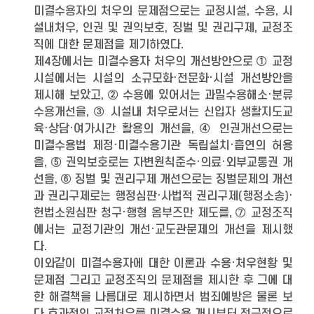
미결수용자의 처우의 문제점으로는 교정시설, 수용, 시
설내처우, 인권 및 권익보호, 징벌 및 권리구제, 교정조
직에 대한 문제점을 제기하였다.
제4장에서는 미결수용자 처우의 개선방안으로 ① 교정
시설에서는 시설의 소규모화·전문화·시설 개선방안을
제시해 보았고, ② 수용에 있어서는 과밀수용해소·분류
수용개선을, ③ 시설내 처우로서는 신입자 생활지도교
육·상담·여가시간 활용의 개선을, ④ 인권개선으로는
미결수용법 제정·미결수용기관 독립설치·흡연의 허용
을, ⑤ 권익보호로는 자변원칙준수·의료·외부교통권 개
선을, ⑥ 징벌 및 권리구제 개선으로는 징벌문제의 개선
과 권리구제로는 행정심판·사법적 권리구제(행정소송)·
헌법소원심판 청구·행형 옴부즈만 제도를, ⑦ 교정조직
에서는 교정기관의 개선·교도관문제의 개선을 제시했
다.
이와같이 미결수용자에 대한 이론과 수용·처우현황 및
문제점 그리고 교정조직의 문제점을 제시한 후 그에 대
한 해결책을 나름대로 제시하면서 범죄예방은 물론 보