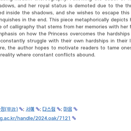
hadows, and her royal status is demoted due to the th
d inside the shadows, and she wishes to escape this f
nquishes in the end. This piece metaphorically depicts 
e of calligraphy that stems from her memories with her f
phasis on how the Princess overcomes the hardships of
constantly struggle with their own hardships in their 
re, the author hopes to motivate readers to tame onese
 reality where constant conflicts abound.
정(華政)
;
서예
;
다스림
;
마음
g.ac.kr/handle/2024.oak/7121