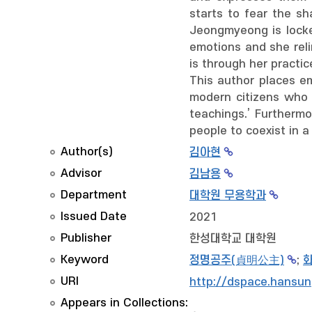
starts to fear the s
Jeongmyeong is locke
emotions and she reli
is through her practic
This author places em
modern citizens who 
teachings.’ Furthermo
people to coexist in a
Author(s)
김아현
Advisor
김남용
Department
대학원 무용학과
Issued Date
2021
Publisher
한성대학교 대학원
Keyword
정명공주(貞明公主)
;
화
URI
http://dspace.hansun
Appears in Collections: