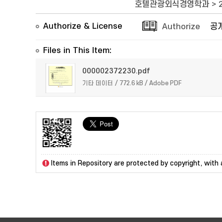
호텔관광외식경영학과
>
Authorize & License
Authorize
공
Files in This Item:
000002372230.pdf
기타 데이터 / 772.6 kB / Adobe PDF
Items in Repository are protected by copyright, with a