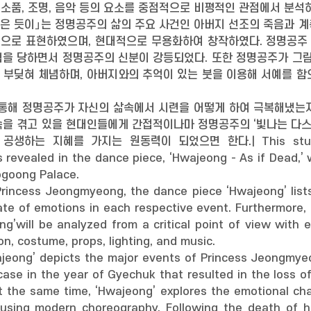
, 소품, 조명, 음악 등의 요소를 중점적으로 비평적인 관점에서 분석
죽은 듯이」는 정명공주의 삶의 주요 사건인 아버지 선조의 죽음과 
으로 표현하였으며, 현대적으로 무용화하여 창작하였다. 정명공주
협을 당하면서 정명공주의 신분이 강등되었다. 또한 정명공주가 그림
 부딪혀 체념하며, 아버지와의 추억이 있는 붓을 이용해 서예를 함
 통해 정명공주가 자신의 삶속에서 시련을 어떻게 하여 극복해냈는
을 겪고 있을 현대인들에게 간접적이나마 정명공주의 ‘빛나는 다스
하는 지혜를 가지는 원동력이 되었으면 한다.| This study aims
 revealed in the dance piece, ‘Hwajeong - As if Dead,’
ogoong Palace.
 Princess Jeongmyeong, the dance piece ‘Hwajeong’ lis
tate of emotions in each respective event. Furthermore,
ong’will be analyzed from a critical point of view with
n, costume, props, lighting, and music.
eong’ depicts the major events of Princess Jeongmyeon
case in the year of Gyechuk that resulted in the loss 
t the same time, ‘Hwajeong’ explores the emotional c
using modern choreography. Following the death of h