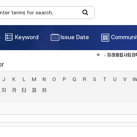
Keyword
Issue Date
Communi
미래융합사회과
or
J
K
L
M
N
O
P
Q
R
S
T
U
V
차
카
타
파
하