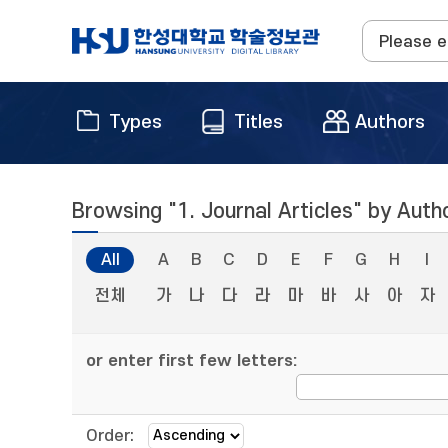
Types
Titles
Authors
Browsing "1. Journal Articles" by Auth
All
A
B
C
D
E
F
G
H
I
전체
가
나
다
라
마
바
사
아
자
or enter first few letters:
Order: