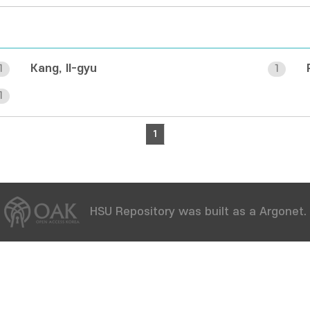
Kang, Il-gyu
1
1
1
1
HSU Repository was built as a Argonet.