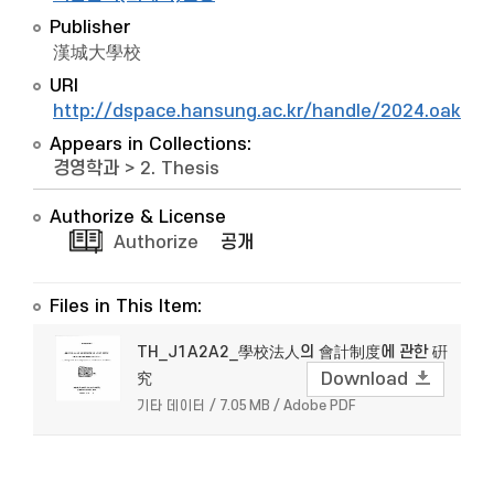
Publisher
漢城大學校
URI
http://dspace.hansung.ac.kr/handle/2024.oak/5
Appears in Collections:
경영학과
>
2. Thesis
Authorize & License
Authorize
공개
Files in This Item:
TH_J1A2A2_學校法人의 會計制度에 관한 硏
究
Download
기타 데이터 / 7.05 MB / Adobe PDF