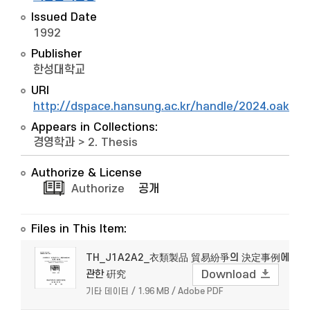
Issued Date
1992
Publisher
한성대학교
URI
http://dspace.hansung.ac.kr/handle/2024.oak/5
Appears in Collections:
경영학과
>
2. Thesis
Authorize & License
Authorize
공개
Files in This Item:
TH_J1A2A2_衣類製品 貿易紛爭의 決定事例에
관한 硏究
Download
기타 데이터 / 1.96 MB / Adobe PDF