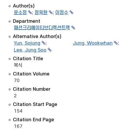
Author(s)
윤소정
;
정욱환
;
이정수
Department
패션크리에이티브디렉션트랙
Alternative Author(s)
Yun, Sojung
;
Jung, Wookwhan
;
Lee, Jung Soo
Citation Title
복식
Citation Volume
70
Citation Number
2
Citation Start Page
154
Citation End Page
167