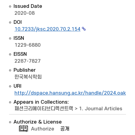
Issued Date
2020-08
DOI
10.7233/jksc.2020.70.2.154
ISSN
1229-6880
EISSN
2287-7827
Publisher
한국복식학회
URI
http://dspace.hansung.ac.kr/handle/2024.oak/1
Appears in Collections:
패션크리에이티브디렉션트랙
>
1. Journal Articles
Authorize & License
Authorize
공개