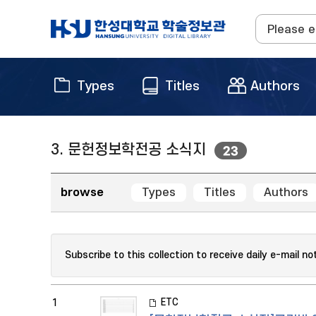
Types
Titles
Authors
3. 문헌정보학전공 소식지
23
browse
Types
Titles
Authors
Subscribe to this collection to receive daily e-mail no
ETC
1