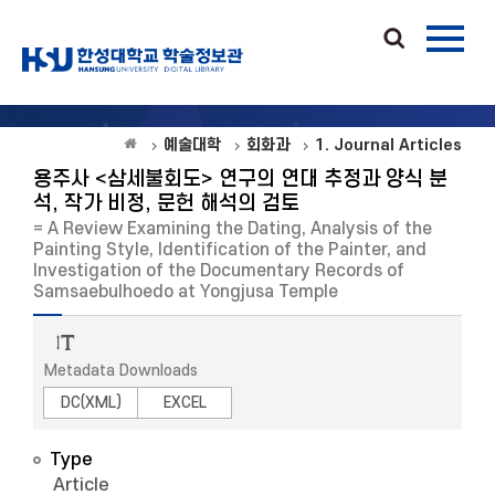
예술대학
회화과
1. Journal Articles
용주사 <삼세불회도> 연구의 연대 추정과 양식 분
석, 작가 비정, 문헌 해석의 검토
= A Review Examining the Dating, Analysis of the
Painting Style, Identification of the Painter, and
Investigation of the Documentary Records of
Samsaebulhoedo at Yongjusa Temple
Metadata Downloads
DC(XML)
EXCEL
Type
Article