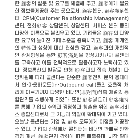
한 顧客의 질문 및 요구를 해결해 주고, 顧客에게 필요
한 정보를제공해 주는 곳으로서, 顧客센터, 顧客滿足센
터, CRM(Customer Relationship Management)
센터, 전화顧客 상담센터, 상담센터, 서비스 센터 등의
다양한 이름으로 불리우고 있다. 기업들은 顧客의 다양
한 요구와 높아진 기대수준을 충족시키고, 顧客 개개인
의 特性과 성향에 대한 관심을 갖고, 顧客과의 개별적
인 관계형성을 통한 顧客滿足을 향상시키고자 콜센터
를 구축하고 이를 전략적으로 활용하고자 노력하고 있
다. 정보통신의 발달로 인해 顧客과의 접촉 채널이 다
양화됨에 따라 콜센터는 단순한 顧客전화 문의 응대에
서 인·아웃바운드(In·Outbound call)콜의 효율적 처
리에 이르기까지 다양한 비대면(非對面)접촉 채널의 통
합관리를 수행하게 되었다. 또한 顧客滿足과 顧客維持
를 통해 기업의 수익과 경영성과 창출을 위한 顧客서비
스 종합센터로서 그 기능과 역할이 확대되어 가고 있다.
오늘날 콜센터는 기업 및 顧客 모두에게 이점을 제공할
수 있다. 기업의 관점에서 콜센터는 비대면 판매로 인한
경영 개선, 顧客관리 강화에 따른 매출증대, 시장 확대