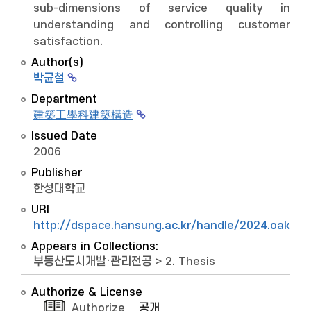
sub-dimensions of service quality in
understanding and controlling customer
satisfaction.
Author(s)
박균철
Department
建築工學科建築構造
Issued Date
2006
Publisher
한성대학교
URI
http://dspace.hansung.ac.kr/handle/2024.oak/1
Appears in Collections:
부동산도시개발·관리전공
>
2. Thesis
Authorize & License
Authorize
공개