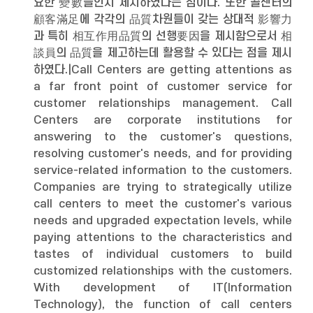
요한 變數들인지 제시하였다는 점이다. 또한 콜센터의
顧客滿足에 각각의 品質차원들이 갖는 상대적 影響力
과 특히 相互作用品質의 선행要因을 제시함으로서 相
談員의 品質을 제고하는데 활용할 수 있다는 점을 제시
하였다.|Call Centers are getting attentions as
a far front point of customer service for
customer relationships management. Call
Centers are corporate institutions for
answering to the customer's questions,
resolving customer's needs, and for providing
service-related information to the customers.
Companies are trying to strategically utilize
call centers to meet the customer's various
needs and upgraded expectation levels, while
paying attentions to the characteristics and
tastes of individual customers to build
customized relationships with the customers.
With development of IT(Information
Technology), the function of call centers