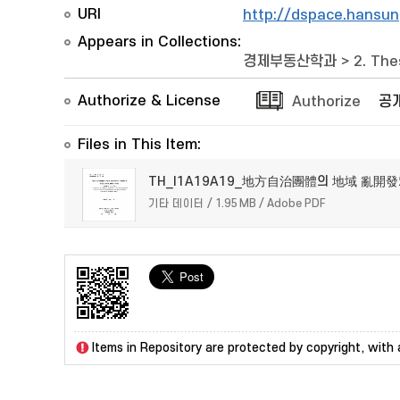
URI
http://dspace.hansun
Appears in Collections:
경제부동산학과
>
2. The
Authorize & License
Authorize
공
Files in This Item:
TH_I1A19A19_地方自治團體의 地域 亂開
기타 데이터 / 1.95 MB / Adobe PDF
Items in Repository are protected by copyright, with a