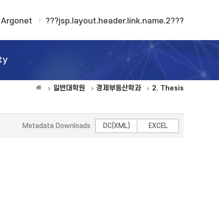
Argonet
???jsp.layout.header.link.name.2???
ty
일반대학원
경제부동산학과
2. Thesis
Metadata Downloads
DC(XML)
EXCEL